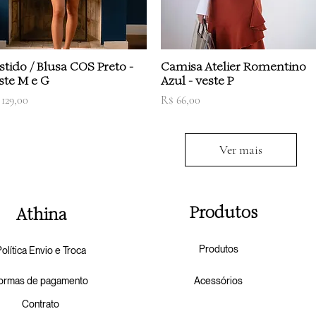
Visualização rápida
Visualização rápida
stido / Blusa COS Preto -
Camisa Atelier Romentino
ste M e G
Azul - veste P
eço
Preço
 129,00
R$ 66,00
Ver mais
Produtos
Athina
Produtos
olítica Envio e Troca
ormas de pagamento
Acess
órios
Contrato