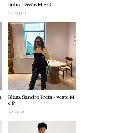
linho - veste M e G
Preço
R$ 153,00
Visualização rápida
a
Blusa Sandro Preta - veste M
e P
Preço
R$ 133,00