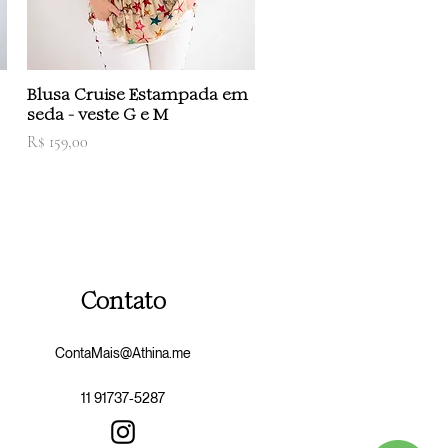
Visualização rápida
Blusa Cruise Estampada em
seda - veste G e M
Preço
R$ 159,00
Contato
ContaMais@Athina.me
11 917
37‑5287