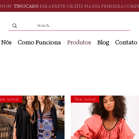
UPON:
TINOCA100
PARA FRETE GRÁTIS NA SUA PRIMEIRA COMP
 Nós
Como Funciona
Produtos
Blog
Contato
ew Arrival
New Arrival