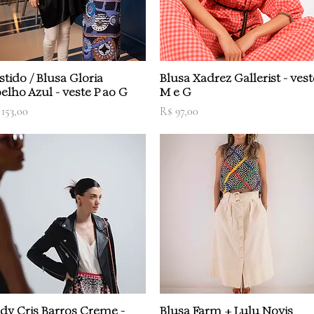
Visualização rápida
Visualização rápida
stido / Blusa Gloria
Blusa Xadrez Gallerist - vest
elho Azul - veste P ao G
M e G
eço
Preço
 153,00
R$ 97,00
Visualização rápida
Visualização rápida
dy Cris Barros Creme -
Blusa Farm + Lulu Novis