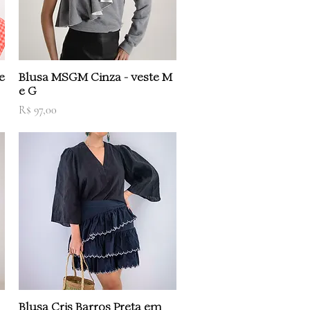
Visualização rápida
e
Blusa MSGM Cinza - veste M
e G
Preço
R$ 97,00
Visualização rápida
Blusa Cris Barros Preta em