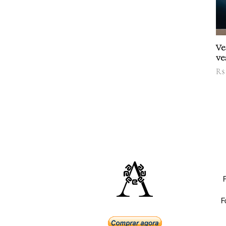
Ve
ve
Pr
R$
P
F