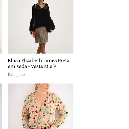
Visualização rápida
Blusa Elizabeth James Preta
em seda - veste M e P
Preço
R$ 153,00