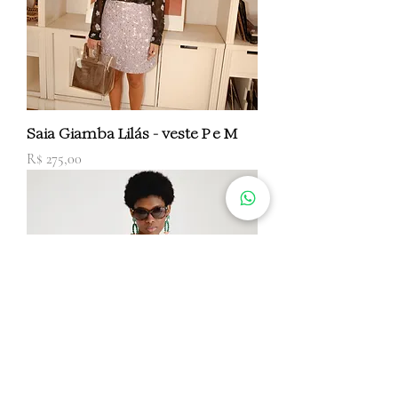
Saia Giamba Lilás - veste P e M
Preço
R$ 275,00