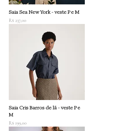
Saia Sea New York - veste P e M
Preço
R$ 237,00
Saia Cris Barros de lã - veste P e
M
Preço
R$ 199,00