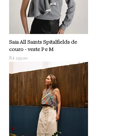
Saia All Saints Spitalfields de
couro - veste P e M
Preço
R$ 239,00