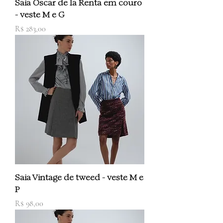
Saia Oscar de la Renta em couro
- veste M e G
Preço
R$ 283,00
Saia Vintage de tweed - veste M e
P
Preço
R$ 98,00