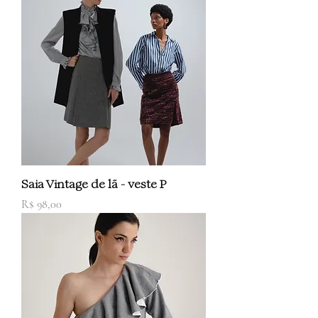
Saia Vintage de lã - veste P
Preço
R$ 98,00