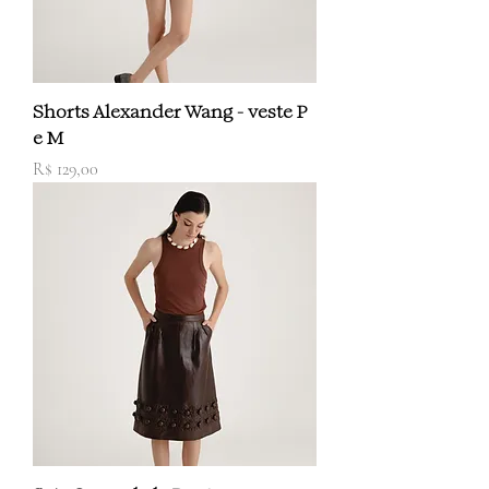
Shorts Alexander Wang - veste P
e M
Preço
R$ 129,00