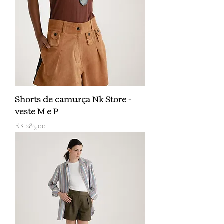
Shorts de camurça Nk Store -
veste M e P
Preço
R$ 283,00