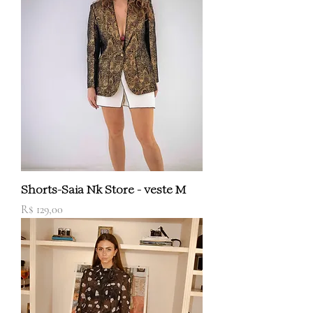
Shorts-Saia Nk Store - veste M
Preço
R$ 129,00