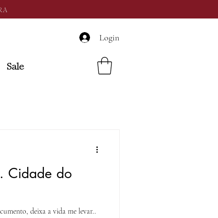
RA
Login
Sale
.. Cidade do
umento, deixa a vida me levar..