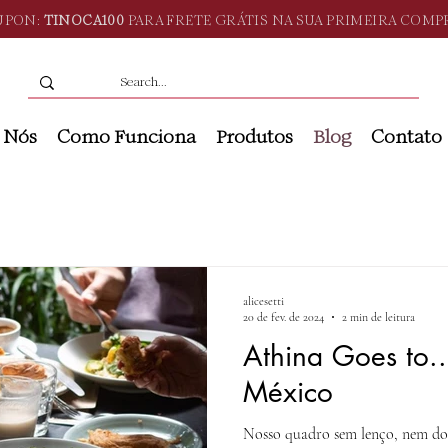
UPON:
TINOCA100
PARA FRETE GRÁTIS NA SUA PRIMEIRA COMP
 Nós
Como Funciona
Produtos
Blog
Contato
alicesetti
20 de fev. de 2024
2 min de leitura
Athina Goes to.
México
Nosso quadro sem lenço, nem doc