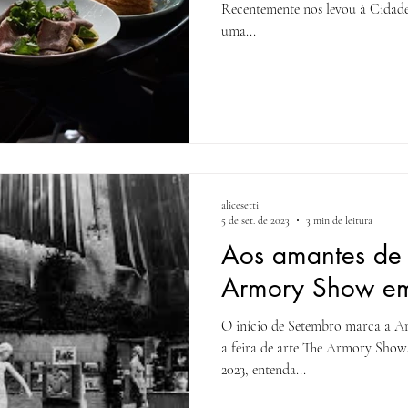
Recentemente nos levou à Cidade
uma...
alicesetti
5 de set. de 2023
3 min de leitura
Aos amantes de 
Armory Show e
O início de Setembro marca a A
a feira de arte The Armory Show
2023, entenda...