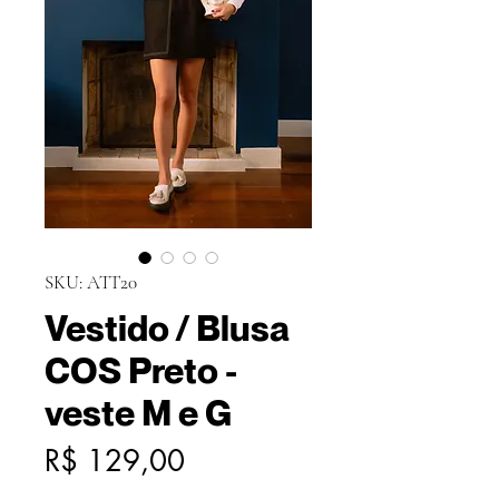
SKU: ATT20
Vestido / Blusa
COS Preto -
veste M e G
Preço
R$ 129,00