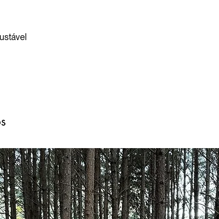
ustável
os