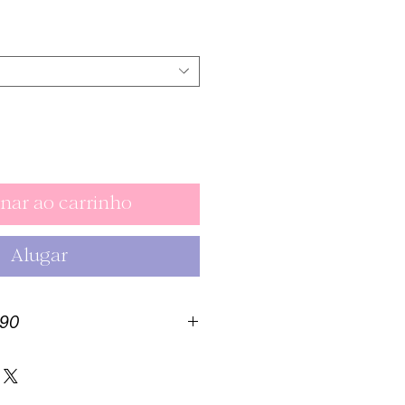
Preço
nar ao carrinho
Alugar
990