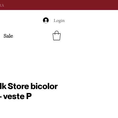
RA
Login
Sale
k Store bicolor
- veste P