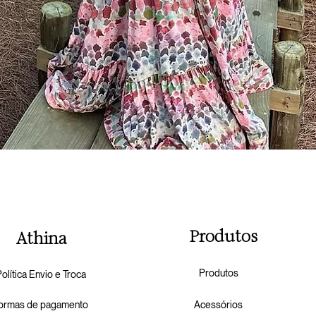
Visualização rápida
P
Produtos
Athina
Produtos
olítica Envio e Troca
ormas de pagamento
Acess
órios