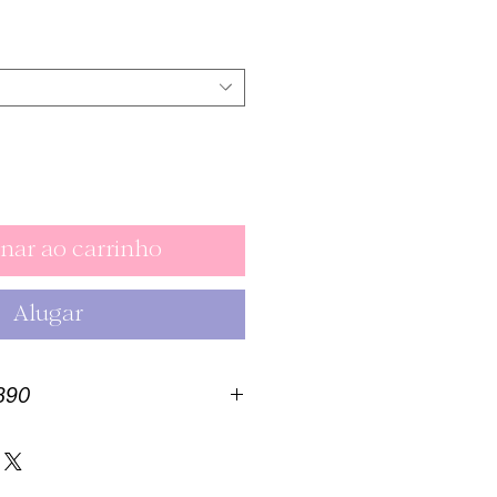
Preço
nar ao carrinho
Alugar
1390