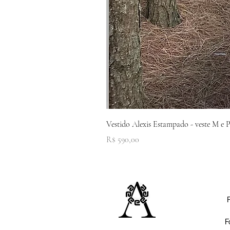
Vestido Alexis Estampado - veste M e 
Preço
R$ 590,00
P
F