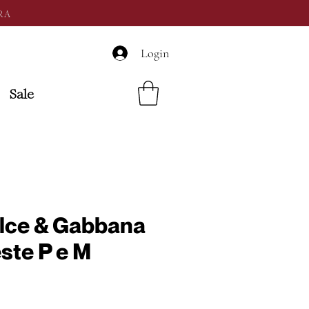
RA
Login
Sale
lce & Gabbana
este P e M