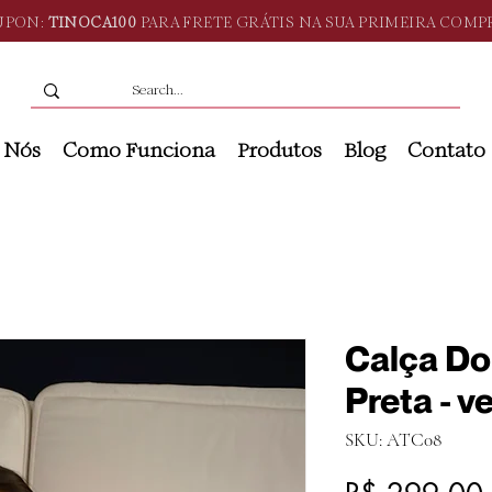
UPON:
TINOCA100
PARA FRETE GRÁTIS NA SUA PRIMEIRA COMP
 Nós
Como Funciona
Produtos
Blog
Contato
Calça Do
Preta - v
SKU: ATC08