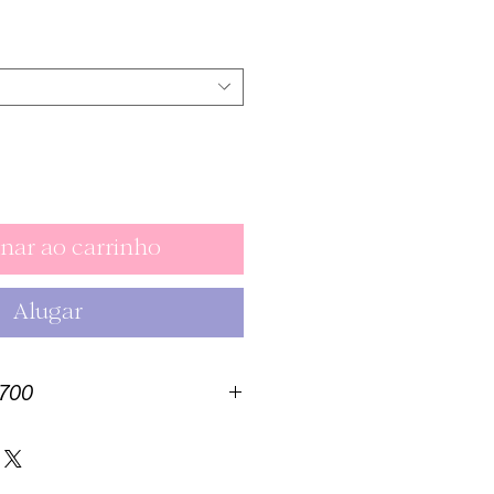
Preço
nar ao carrinho
Alugar
3700