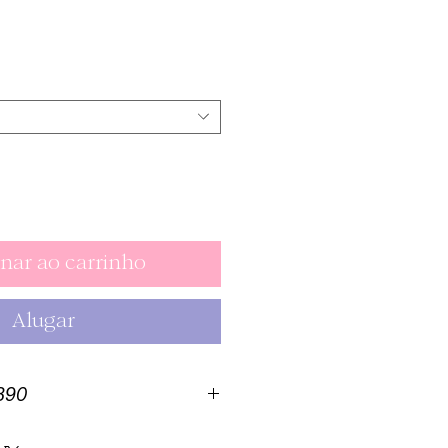
Preço
nar ao carrinho
Alugar
1390