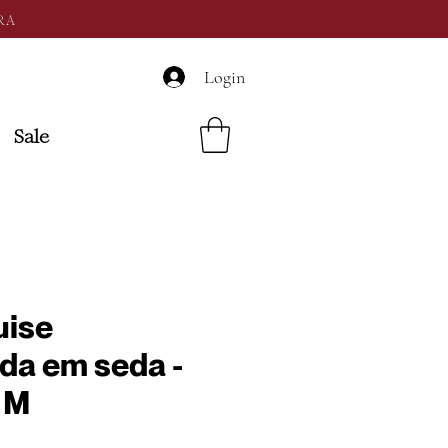
RA
Login
Sale
uise
a em seda -
e M