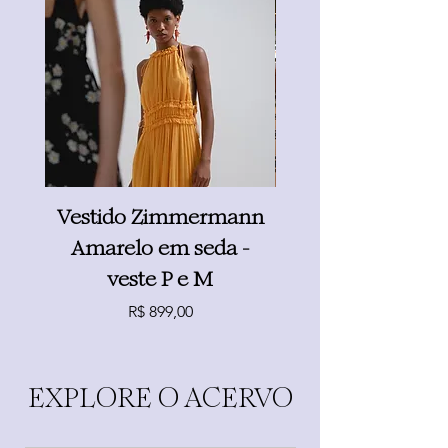
Vestido Zimmermann
Vestido Peter Pi
Amarelo em seda -
Estampado - vest
veste P e M
Preço
R$ 899,00
EXPLORE O ACERVO